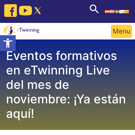
Skip
to
content
Menu
Open toolbar
Eventos formativos
en eTwinning Live
del mes de
noviembre: ¡Ya están
aquí!