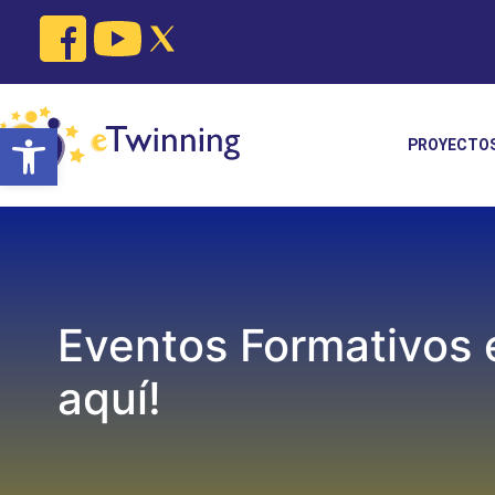
Skip
to
content
Open toolbar
PROYECTO
Eventos Formativos 
aquí!