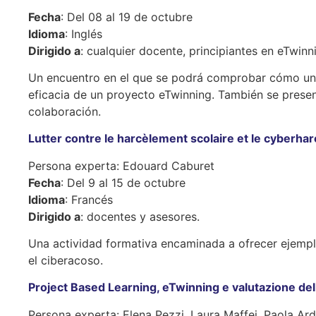
Fecha
: Del 08 al 19 de octubre
Idioma
: Inglés
Dirigido a
: cualquier docente, principiantes en eTwinn
Un encuentro en el que se podrá comprobar cómo una 
eficacia de un proyecto eTwinning. También se presen
colaboración.
Lutter contre le harcèlement scolaire et le cyberh
Persona experta: Edouard Caburet
Fecha
: Del 9 al 15 de octubre
Idioma
: Francés
Dirigido a
: docentes y asesores.
Una actividad formativa encaminada a ofrecer ejempl
el ciberacoso.
Project Based Learning, eTwinning e valutazione d
Persona experta: Elena Pezzi, Laura Maffei, Paola Ard