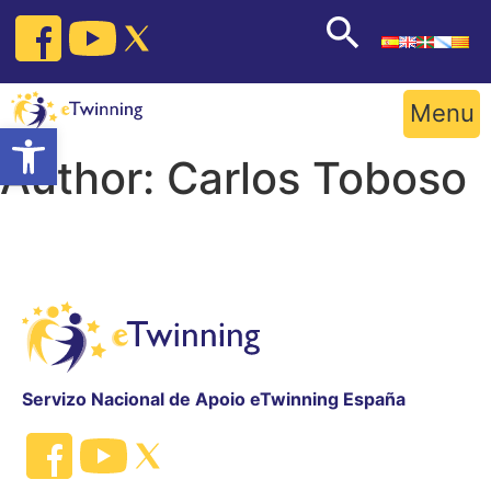
Skip
to
content
Menu
Open toolbar
Author:
Carlos Toboso
Servizo Nacional de Apoio eTwinning España