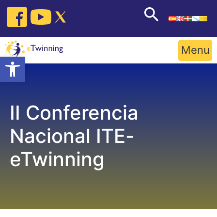
Skip
to
content
Menu
Open toolbar
II Conferencia
Nacional ITE-
eTwinning