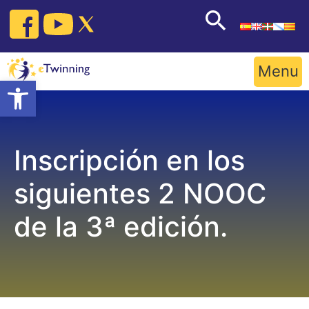
Skip
to
content
Menu
Open toolbar
Inscripción en los
siguientes 2 NOOC
de la 3ª edición.