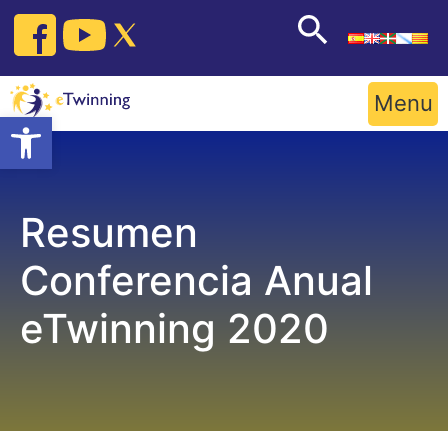
Skip
to
content
Menu
Open toolbar
Resumen
Conferencia Anual
eTwinning 2020