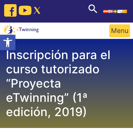
Skip
to
content
Menu
Open toolbar
Inscripción para el
curso tutorizado
“Proyecta
eTwinning” (1ª
edición, 2019)