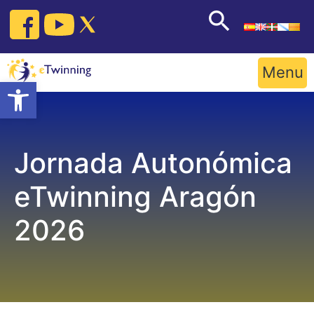
Skip
to
content
Menu
Open toolbar
Jornada Autonómica
eTwinning Aragón
2026