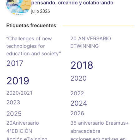
pensando, creando y colaborando
julio 2026
Etiquetas frecuentes
“Challenges of new
20 ANIVERSARIO
technologies for
ETWINNING
education and society”
2017
2018
2020
2019
2020/2021
2022
2023
2024
2025
2026
20Aniversario
35 aniversario Erasmus+
4ªEDICIÓN
abracadabra
Acción eTwinning
acciones educativas en