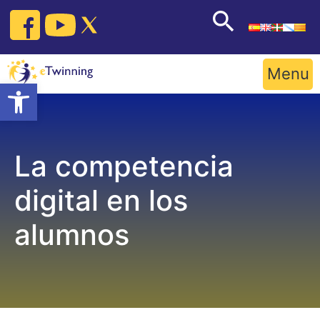
Skip
to
content
Menu
Open toolbar
La competencia
digital en los
alumnos