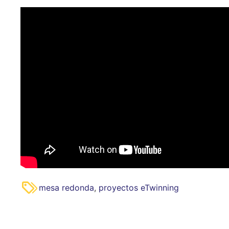
mesa redonda
,
proyectos eTwinning