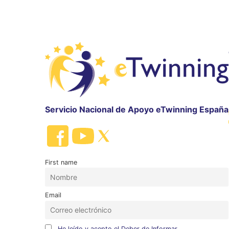
Servicio Nacional de Apoyo eTwinning España
First name
Email
He leído y acepto el Deber de Informar