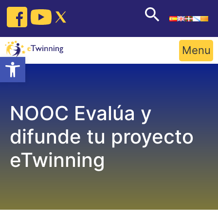
Skip
to
content
Menu
Open toolbar
NOOC Evalúa y
difunde tu proyecto
eTwinning