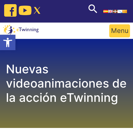
Skip
to
content
Menu
Open toolbar
Nuevas
videoanimaciones de
la acción eTwinning