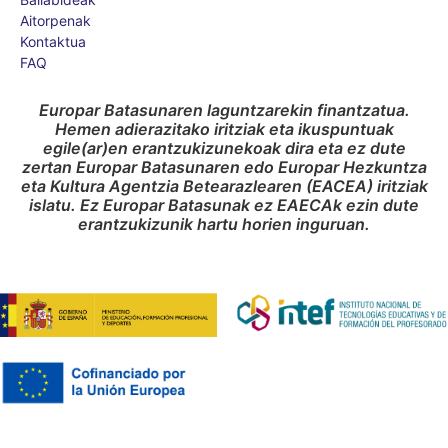
Aitorpenak
Kontaktua
FAQ
Europar Batasunaren laguntzarekin finantzatua.
Hemen adierazitako iritziak eta ikuspuntuak
egile(ar)en erantzukizunekoak dira eta ez dute
zertan Europar Batasunaren edo Europar Hezkuntza
eta Kultura Agentzia Betearazlearen (EACEA) iritziak
islatu. Ez Europar Batasunak ez EAECAk ezin dute
erantzukizunik hartu horien inguruan.