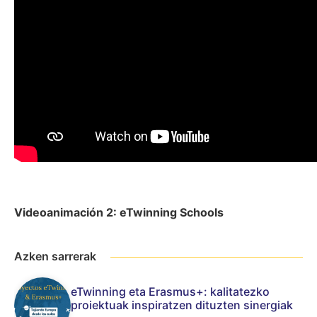
Videoanimación 2: eTwinning Schools
Azken sarrerak
eTwinning eta Erasmus+: kalitatezko
proiektuak inspiratzen dituzten sinergiak