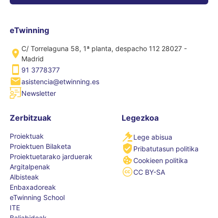
eTwinning
C/ Torrelaguna 58, 1ª planta, despacho 112 28027 -
Madrid
91 3778377
asistencia@etwinning.es
Newsletter
Zerbitzuak
Legezkoa
Proiektuak
Lege abisua
Proiektuen Bilaketa
Pribatutasun politika
Proiektuetarako jarduerak
Cookieen politika
Argitalpenak
CC BY-SA
Albisteak
Enbaxadoreak
eTwinning School
ITE
Baliabideak