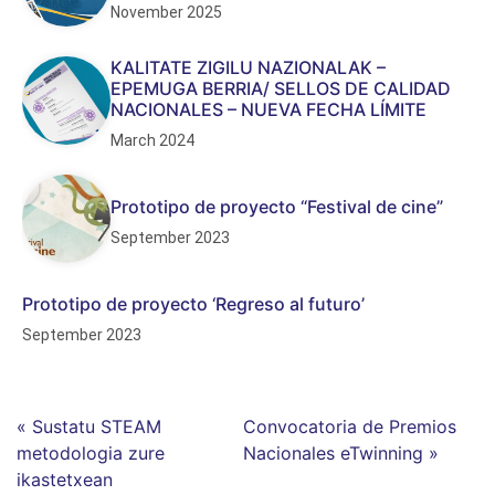
November 2025
KALITATE ZIGILU NAZIONALAK –
EPEMUGA BERRIA/ SELLOS DE CALIDAD
NACIONALES – NUEVA FECHA LÍMITE
March 2024
Prototipo de proyecto “Festival de cine”
September 2023
Prototipo de proyecto ‘Regreso al futuro’
September 2023
« Sustatu STEAM
Convocatoria de Premios
metodologia zure
Nacionales eTwinning »
ikastetxean