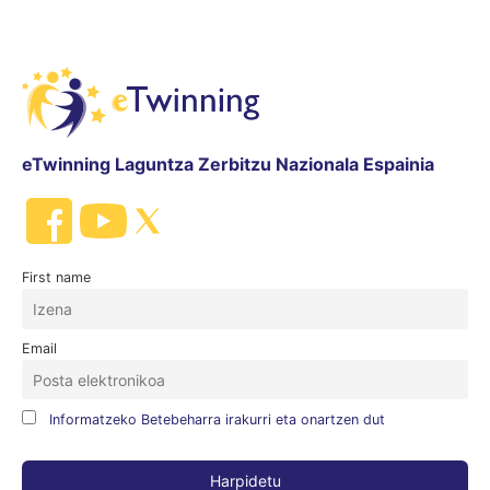
eTwinning Laguntza Zerbitzu Nazionala Espainia
First name
Email
Informatzeko Betebeharra irakurri eta onartzen dut