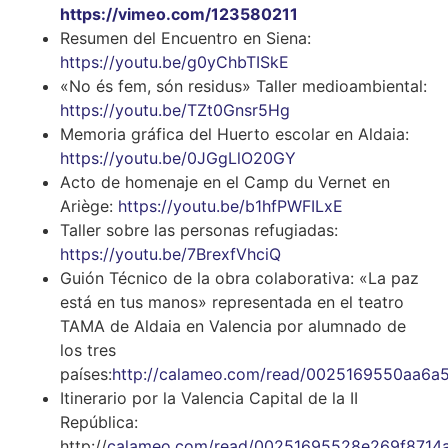
https://vimeo.com/123580211
Resumen del Encuentro en Siena:
https://youtu.be/g0yChbTISkE
«No és fem, són residus» Taller medioambiental:
https://youtu.be/TZt0Gnsr5Hg
Memoria gráfica del Huerto escolar en Aldaia:
https://youtu.be/0JGgLlO20GY
Acto de homenaje en el Camp du Vernet en
Ariège:
https://youtu.be/b1hfPWFILxE
Taller sobre las personas refugiadas:
https://youtu.be/7BrexfVhciQ
Guión Técnico de la obra colaborativa: «La paz
está en tus manos» representada en el teatro
TAMA de Aldaia en Valencia por alumnado de
los tres
países:
http://calameo.com/read/0025169550aa6a
Itinerario por la Valencia Capital de la II
República:
http://
calameo.com/read/00251695528e269f8714