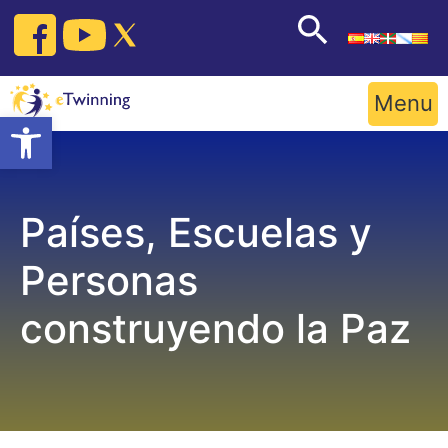
Skip
to
content
Menu
Open toolbar
Países, Escuelas y
Personas
construyendo la Paz