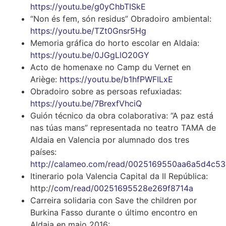
https://youtu.be/g0yChbTISkE
“Non és fem, són residus” Obradoiro ambiental:
https://youtu.be/TZt0Gnsr5Hg
Memoria gráfica do horto escolar en Aldaia:
https://youtu.be/0JGgLlO20GY
Acto de homenaxe no Camp du Vernet en
Ariège:
https://youtu.be/b1hfPWFILxE
Obradoiro sobre as persoas refuxiadas:
https://youtu.be/7BrexfVhciQ
Guión técnico da obra colaborativa: “A paz está
nas túas mans” representada no teatro TAMA de
Aldaia en Valencia por alumnado dos tres
países:
http://calameo.com/read/0025169550aa6a5d4c53
Itinerario pola Valencia Capital da II República:
http://
com/read/00251695528e269f8714a
Carreira solidaria con Save the children por
Burkina Fasso durante o último encontro en
Aldaia en maio 2016: