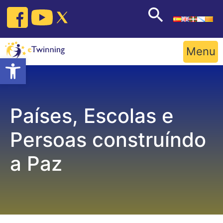
Skip
to
content
Menu
Open toolbar
Países, Escolas e
Persoas construíndo
a Paz