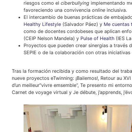
riesgos como el
ciberbullying
implementando med
favoreciendo una convivencia
online
inclusiva.
El intercambio de buenas prácticas de embajad
Healthy Lifestyle
(Salvador Páez) y
Me cuentas t
como de docentes cordobeses que aplican enf
(CEIP Nelson Mandela) y
Pulse of Health
(IES La
Proyectos que pueden crear sinergias a través
SEPIE o de la colaboración con otras iniciativ
Tras la formación recibida y como resultado del trab
nueve proyectos eTwinning: ¡Bailemos!, Retour au XVI
d’un meilleur”vivre emsemble”, Te presento mi entorno
Carnet de voyage virtual y Je débute, j’apprends, j’év