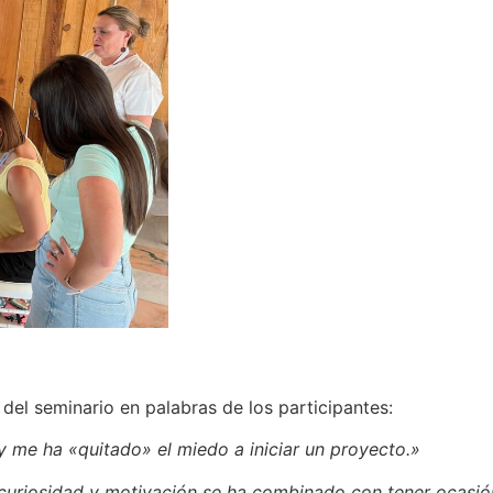
del seminario en palabras de los participantes:
 me ha «quitado» el miedo a iniciar un proyecto.»
 curiosidad y motivación se ha combinado con tener ocasió