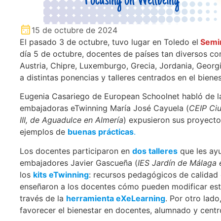
15 de octubre de 2024
El pasado 3 de octubre, tuvo lugar en Toledo el
Semin
día 5 de octubre, docentes de países tan diversos co
Austria, Chipre, Luxemburgo, Grecia, Jordania, Georgi
a distintas ponencias y talleres centrados en el bienes
Eugenia Casariego de European Schoolnet habló de l
embajadoras eTwinning María José Cayuela (
CEIP Ci
III, de Aguadulce en Almería
) expusieron sus proyect
ejemplos de
buenas prácticas
.
Los docentes participaron en
dos talleres
que les ayu
embajadores Javier Gascueña (
IES Jardín de Málaga
los
kits eTwinning
: recursos pedagógicos de calidad 
enseñaron a los docentes cómo pueden modificar est
través de la
herramienta eXeLearning
. Por otro la
favorecer el bienestar en docentes, alumnado y centr