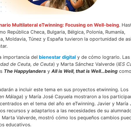
ario Multilateral eTwinning: Focusing on Well-being
. Has
mo República Checa, Bulgaria, Bélgica, Polonia, Rumanía,
a, Moldavia, Túnez y España tuvieron la oportunidad de asi
tar.
a importancia del
bienestar digital
y de cómo lograrlo. Las
udad de Ceuta, de Ceuta
) y Marta Sánchez Valverde (
IES C
os
The Happylanders
y
All is Well, that is Well…being
com
darán a incluir este tema en sus proyectos etwinning. Los
 en Málaga
) y María José Cayuela mostraron a los participa
centrados en el tema del año en eTwinning. Javier y María
os recursos y adaptarlos a las necesidades de su alumnad
do, Marta Valverde, mostró cómo los pequeños cambios pue
os educativos.