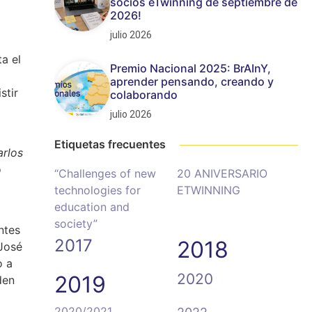
socios eTwinning de septiembre de
2026!
julio 2026
ta el
Premio Nacional 2025: BrAInY,
aprender pensando, creando y
stir
colaborando
julio 2026
Etiquetas frecuentes
arlos
o
“Challenges of new
20 ANIVERSARIO
technologies for
ETWINNING
education and
society”
ntes
2017
2018
 José
o a
2020
2019
den
2020/2021