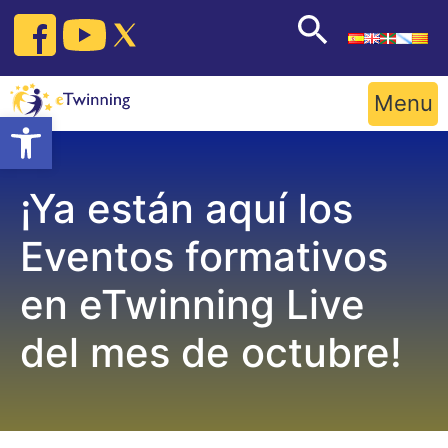
Skip
to
content
Menu
Open toolbar
¡Ya están aquí los
Eventos formativos
en eTwinning Live
del mes de octubre!