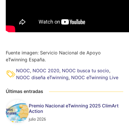
Fuente imagen: Servicio Nacional de Apoyo
eTwinning España.
NOOC
,
NOOC 2020
,
NOOC busca tu socio
,
NOOC diseña eTwinning
,
NOOC eTwinning Live
Últimas entradas
Premio Nacional eTwinning 2025 ClimArt
Action
julio 2026