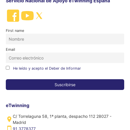
Servicio Nacional de Apoyo eTwinning España
First name
Email
He leído y acepto el Deber de Informar
eTwinning
C/ Torrelaguna 58, 1ª planta, despacho 112 28027 -
Madrid
91 3778377