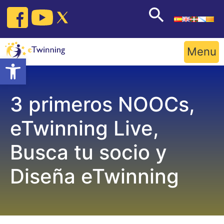
Skip
to
content
Menu
Open toolbar
3 primeros NOOCs,
eTwinning Live,
Busca tu socio y
Diseña eTwinning