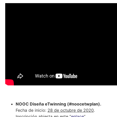
NOOC Diseña eTwinning (#noocetwplan).
Fecha de inicio:
28 de octubre de 2020
.
Inscripción abierta en este “
enlace
”.