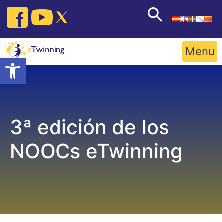
Skip
to
content
Menu
Open toolbar
3ª edición de los
NOOCs eTwinning