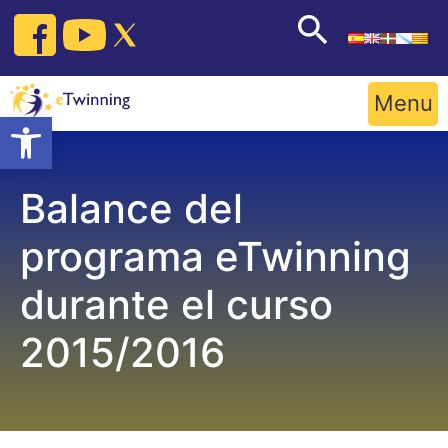
Skip
to
content
Menu
Open toolbar
Balance del
programa eTwinning
durante el curso
2015/2016