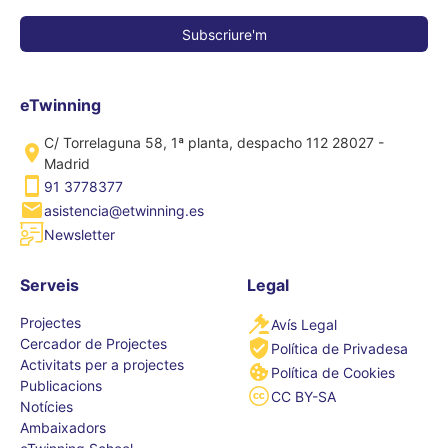
eTwinning
C/ Torrelaguna 58, 1ª planta, despacho 112 28027 -
Madrid
91 3778377
asistencia@etwinning.es
Newsletter
Serveis
Legal
Projectes
Avís Legal
Cercador de Projectes
Política de Privadesa
Activitats per a projectes
Política de Cookies
Publicacions
CC BY-SA
Notícies
Ambaixadors