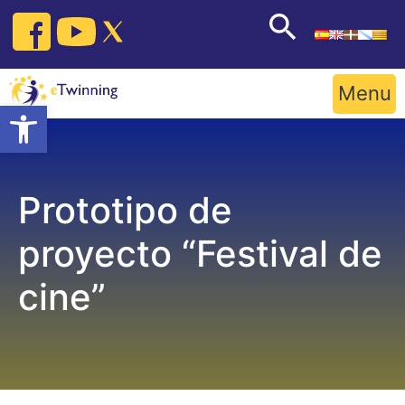
Skip
to
content
Menu
Open toolbar
Prototipo de
proyecto “Festival de
cine”