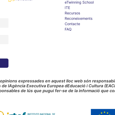
eTwinning School
ITE
Recursos
Reconeixements
Contacte
FAQ
 opinions expressades en aquest lloc web són responsabilit
s de lAgència Executiva Europea dEducació i Cultura (EAC
ponsables de lús que pugui fer-se de la informació que co