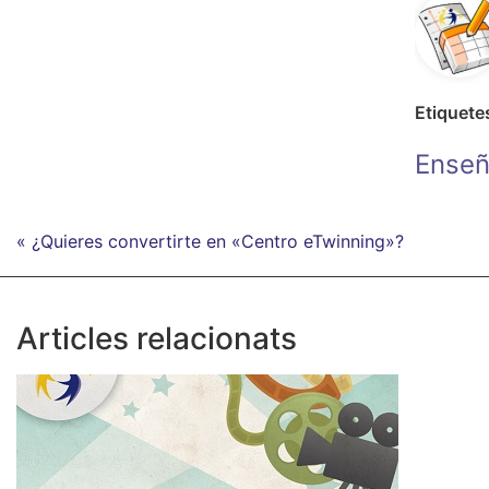
Etiquete
Enseñ
« ¿Quieres convertirte en «Centro eTwinning»?
Articles relacionats