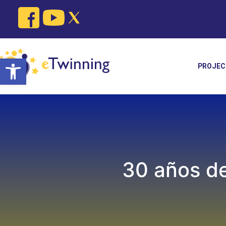
Skip
to
content
Open toolbar
PROJEC
30 años de