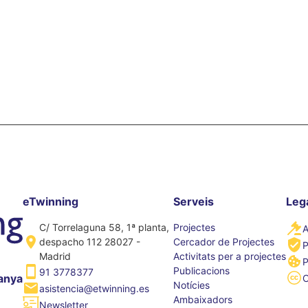
eTwinning
Serveis
Leg
C/ Torrelaguna 58, 1ª planta,
Projectes
A
despacho 112 28027 -
Cercador de Projectes
P
Madrid
Activitats per a projectes
P
Publicacions
91 3778377
anya
Notícies
asistencia@etwinning.es
Ambaixadors
Newsletter