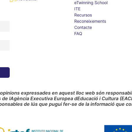
eTwinning School
ITE
Recursos
Reconeixements
Contacte
FAQ
 opinions expressades en aquest lloc web són responsabilit
s de lAgència Executiva Europea dEducació i Cultura (EAC
ponsables de lús que pugui fer-se de la informació que co