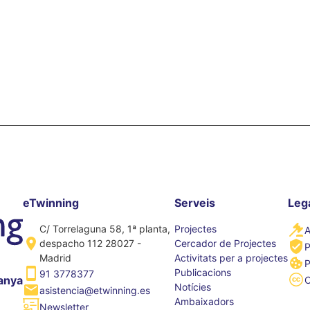
eTwinning
Serveis
Leg
C/ Torrelaguna 58, 1ª planta,
Projectes
A
despacho 112 28027 -
Cercador de Projectes
P
Madrid
Activitats per a projectes
P
Publicacions
91 3778377
anya
Notícies
asistencia@etwinning.es
Ambaixadors
Newsletter