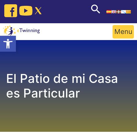
Skip
to
content
Menu
Open toolbar
El Patio de mi Casa
es Particular