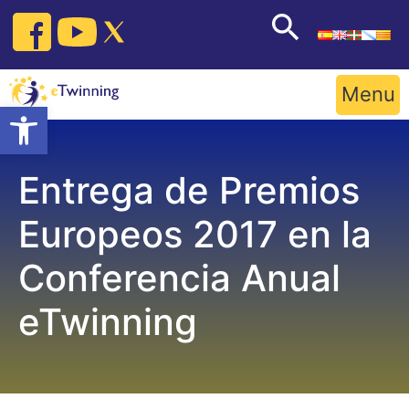
Skip
to
content
Menu
Open toolbar
Entrega de Premios
Europeos 2017 en la
Conferencia Anual
eTwinning