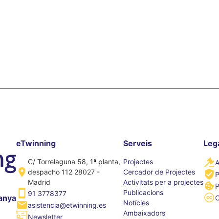
eTwinning
Serveis
Leg
C/ Torrelaguna 58, 1ª planta,
Projectes
A
despacho 112 28027 -
Cercador de Projectes
P
Madrid
Activitats per a projectes
P
Publicacions
91 3778377
anya
Notícies
asistencia@etwinning.es
Ambaixadors
Newsletter