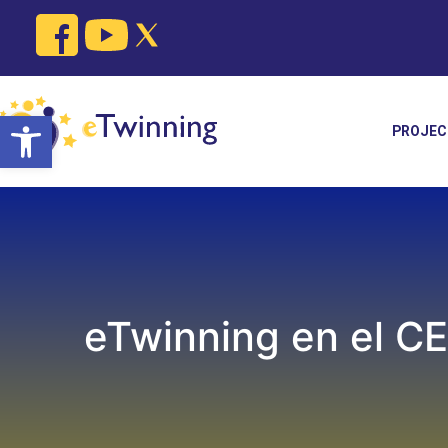
Skip
to
content
Open toolbar
PROJEC
eTwinning en el CE