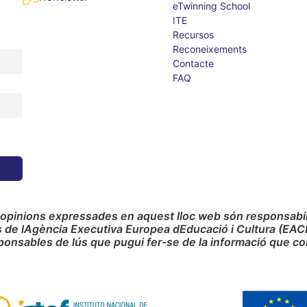
eTwinning School
ITE
Recursos
Reconeixements
Contacte
FAQ
 opinions expressades en aquest lloc web són responsabilit
s de lAgència Executiva Europea dEducació i Cultura (EAC
ponsables de lús que pugui fer-se de la informació que co