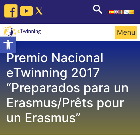
Skip
to
content
Menu
Open toolbar
Premio Nacional
eTwinning 2017
“Preparados para un
Erasmus/Prêts pour
un Erasmus”