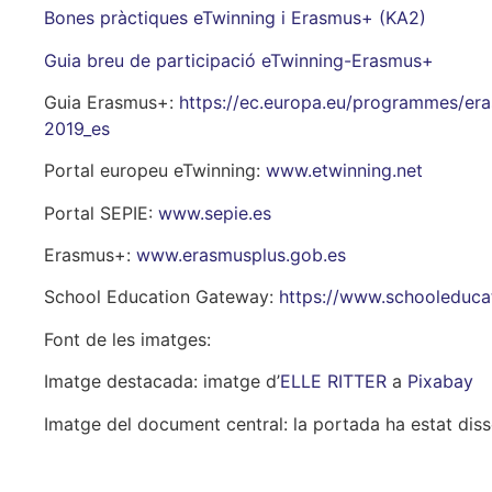
Bones pràctiques eTwinning i Erasmus+ (KA2)
Guia breu de participació eTwinning-Erasmus+
Guia Erasmus+:
https://ec.europa.eu/programmes/e
2019_es
Portal europeu eTwinning:
www.etwinning.net
Portal SEPIE:
www.sepie.es
Erasmus+:
www.erasmusplus.gob.es
School Education Gateway:
https://www.schooleduca
Font de les imatges:
Imatge destacada: imatge d’
ELLE RITTER
a
Pixabay
Imatge del document central: la portada ha estat di