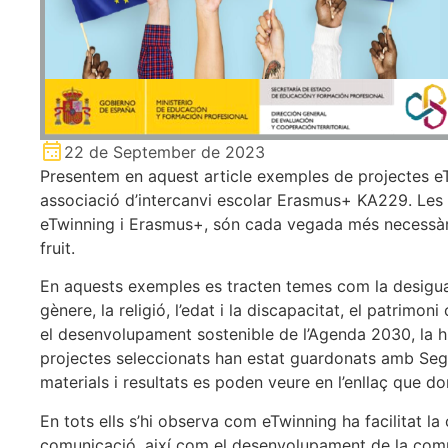
22 de September de 2023
Presentem en aquest article exemples de projectes e
associació d’intercanvi escolar Erasmus+ KA229. Les 
eTwinning i Erasmus+, són cada vegada més necessàries 
fruit.
En aquests exemples es tracten temes com la desigualt
gènere, la religió, l’edat i la discapacitat, el patrimoni 
el desenvolupament sostenible de l’Agenda 2030, la hi
projectes seleccionats han estat guardonats amb Segel
materials i resultats es poden veure en l’enllaç que d
En tots ells s’hi observa com eTwinning ha facilitat la c
comunicació, així com el desenvolupament de la competè