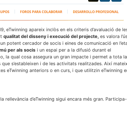
 eTwinning apareix inclòs en els criteris d’avaluació de le
at
qualitat del disseny i execució del projecte,
es valora l’ú
 un potent cercador de socis i eines de comunicació en l’et
omú per als socis
i un espai per a la difusió durant el
lo, la qual cosa assegura un gran impacte i permet a tota la
ue s’estableixen i de les activitats realitzades. Així mateix
es eTwinning anteriors o en curs, i que utilitzin eTwinning e
 la rellevància d’eTwinning sigui encara més gran. Participa-h