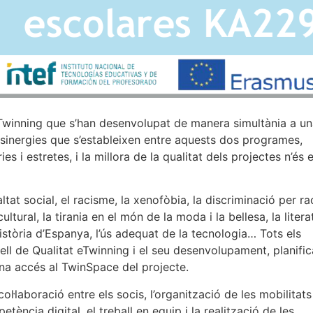
Twinning que s’han desenvolupat de manera simultània a u
sinergies que s’estableixen entre aquests dos programes,
i estretes, i la millora de la qualitat dels projectes n’és e
at social, el racisme, la xenofòbia, la discriminació per ra
cultural, la tirania en el món de la moda i la bellesa, la litera
stòria d’Espanya, l’ús adequat de la tecnologia… Tots els
l de Qualitat eTwinning i el seu desenvolupament, planific
ona accés al TwinSpace del projecte.
ol·laboració entre els socis, l’organització de les mobilitats 
ncia digital, el treball en equip i la realització de les