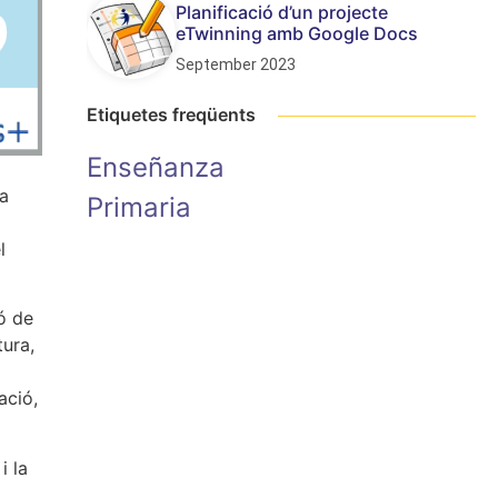
Planificació d’un projecte
eTwinning amb Google Docs
September 2023
Etiquetes freqüents
Enseñanza
na
Primaria
l
ó de
tura,
ació,
i la