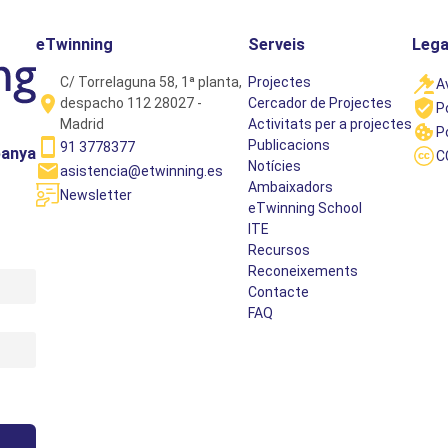
eTwinning
Serveis
Lega
C/ Torrelaguna 58, 1ª planta,
Projectes
A
despacho 112 28027 -
Cercador de Projectes
P
Madrid
Activitats per a projectes
P
Publicacions
91 3778377
panya
C
Notícies
asistencia@etwinning.es
Ambaixadors
Newsletter
eTwinning School
ITE
Recursos
Reconeixements
Contacte
FAQ