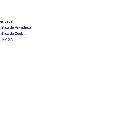
l
vís Legal
olítica de Privadesa
olítica de Cookies
C BY-SA