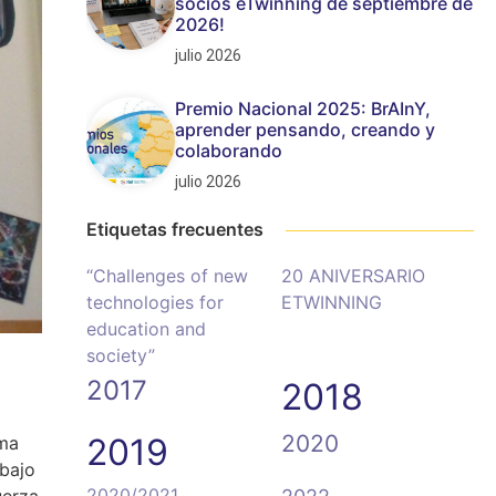
socios eTwinning de septiembre de
2026!
julio 2026
Premio Nacional 2025: BrAInY,
aprender pensando, creando y
colaborando
julio 2026
Etiquetas frecuentes
“Challenges of new
20 ANIVERSARIO
technologies for
ETWINNING
education and
society”
2017
2018
2020
2019
uma
abajo
2020/2021
uerza