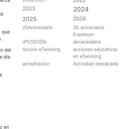
2022
2023
2024
de
2025
2026
20Aniversario
35 aniversario
a que
Erasmus+
.
4ªEDICIÓN
abracadabra
Acción eTwinning
acciones educativas
n del
en eTwinning
a día
acreditación
Actividad destacada
a
o en