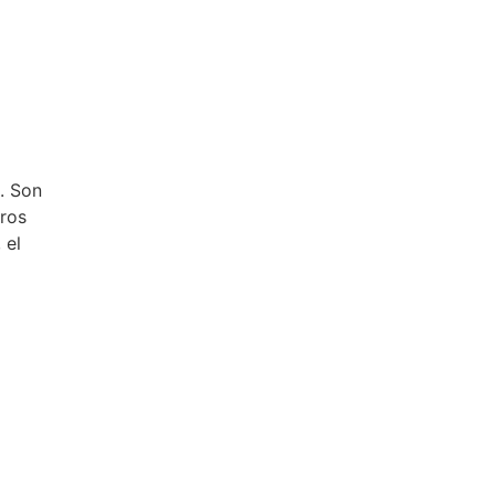
. Son
eros
 el