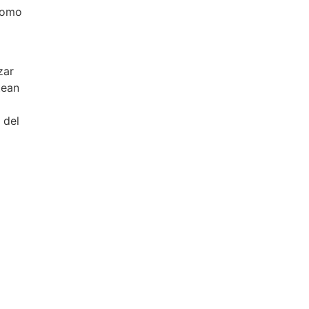
 como
zar
tean
 del