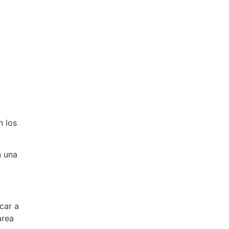
n los
n una
car a
area