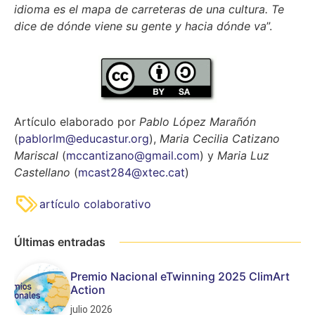
idioma es el mapa de carreteras de una cultura. Te
dice de dónde viene su gente y hacia dónde va
”.
Artículo elaborado por
Pablo López Marañón
(
pablorlm@educastur.org
),
Maria Cecilia Catizano
Mariscal
(
mccantizano@gmail.com
) y
Maria Luz
Castellano
(
mcast284@xtec.cat
)
artículo colaborativo
Últimas entradas
Premio Nacional eTwinning 2025 ClimArt
Action
julio 2026