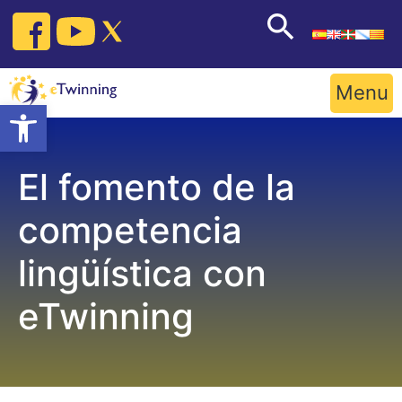
Skip
to
content
Menu
Open toolbar
El fomento de la
competencia
lingüística con
eTwinning