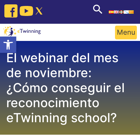
Skip
to
content
Menu
Open toolbar
El webinar del mes
de noviembre:
¿Cómo conseguir el
reconocimiento
eTwinning school?