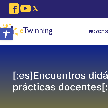
Skip
to
content
Open toolbar
PROYECTO
[:es]Encuentros didá
prácticas docentes[: