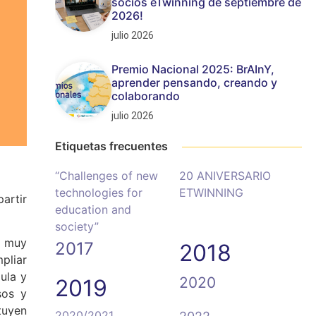
socios eTwinning de septiembre de
2026!
julio 2026
Premio Nacional 2025: BrAInY,
aprender pensando, creando y
colaborando
julio 2026
Etiquetas frecuentes
“Challenges of new
20 ANIVERSARIO
technologies for
ETWINNING
artir
education and
society”
y muy
2017
2018
pliar
ula y
2020
2019
sos y
tuyen
2020/2021