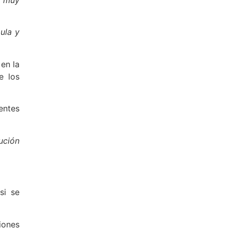
ula y
en la
e los
entes
ución
si se
iones