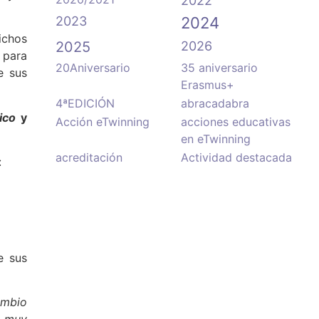
2022
2023
2024
ichos
2025
2026
 para
20Aniversario
35 aniversario
e sus
Erasmus+
4ªEDICIÓN
abracadabra
ico
y
Acción eTwinning
acciones educativas
en eTwinning
acreditación
Actividad destacada
:
e sus
ambio
e muy