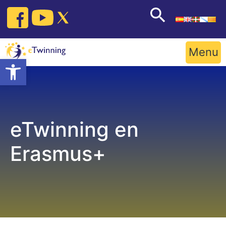
Skip
to
content
Menu
Open toolbar
eTwinning en
Erasmus+