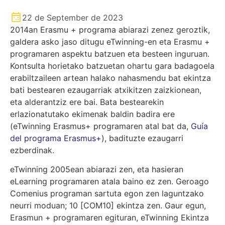
22 de September de 2023
2014an Erasmu + programa abiarazi zenez geroztik,
galdera asko jaso ditugu eTwinning-en eta Erasmu +
programaren aspektu batzuen eta besteen inguruan.
Kontsulta horietako batzuetan ohartu gara badagoela
erabiltzaileen artean halako nahasmendu bat ekintza
bati bestearen ezaugarriak atxikitzen zaizkionean,
eta alderantziz ere bai. Bata bestearekin
erlazionatutako ekimenak baldin badira ere
(eTwinning Erasmus+ programaren atal bat da,
Guía
del programa Erasmus+
), badituzte ezaugarri
ezberdinak.
eTwinning 2005ean abiarazi zen, eta hasieran
eLearning programaren atala baino ez zen. Geroago
Comenius programan sartuta egon zen laguntzako
neurri moduan; 10 [COM10] ekintza zen. Gaur egun,
Erasmun + programaren egituran, eTwinning Ekintza