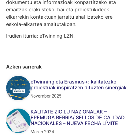
dokumentu eta informazioak konpartitzeko eta
emaitzak erakusteko, bai eta proiektukideek
elkarrekin kontaktuan jarraitu ahal izateko ere
eskola-elkartea amaitutakoan.
Irudien iturria: eTwinning LZN.
Azken sarrerak
eTwinning eta Erasmus+: kalitatezko
proiektuak inspiratzen dituzten sinergiak
November 2025
KALITATE ZIGILU NAZIONALAK –
EPEMUGA BERRIA/ SELLOS DE CALIDAD
NACIONALES – NUEVA FECHA LÍMITE
March 2024