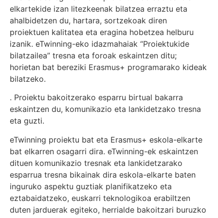
elkartekide izan litezkeenak bilatzea erraztu eta
ahalbidetzen du, hartara, sortzekoak diren
proiektuen kalitatea eta eragina hobetzea helburu
izanik. eTwinning-eko idazmahaiak “Proiektukide
bilatzailea” tresna eta foroak eskaintzen ditu;
horietan bat bereziki Erasmus+ programarako kideak
bilatzeko.
. Proiektu bakoitzerako esparru birtual bakarra
eskaintzen du, komunikazio eta lankidetzako tresna
eta guzti.
eTwinning proiektu bat eta Erasmus+ eskola-elkarte
bat elkarren osagarri dira. eTwinning-ek eskaintzen
dituen komunikazio tresnak eta lankidetzarako
esparrua tresna bikainak dira eskola-elkarte baten
inguruko aspektu guztiak planifikatzeko eta
eztabaidatzeko, euskarri teknologikoa erabiltzen
duten jarduerak egiteko, herrialde bakoitzari buruzko