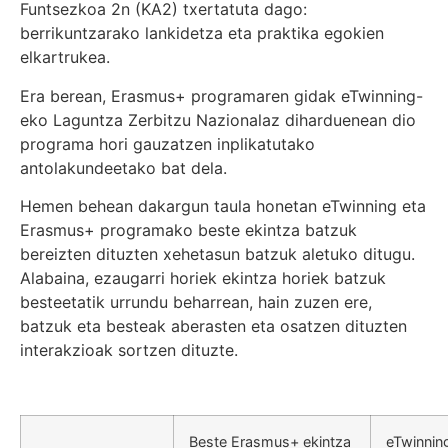
Funtsezkoa 2n (KA2) txertatuta dago:
berrikuntzarako lankidetza eta praktika egokien
elkartrukea.
Era berean, Erasmus+ programaren gidak eTwinning-
eko Laguntza Zerbitzu Nazionalaz diharduenean dio
programa hori gauzatzen inplikatutako
antolakundeetako bat dela.
Hemen behean dakargun taula honetan eTwinning eta
Erasmus+ programako beste ekintza batzuk
bereizten dituzten xehetasun batzuk aletuko ditugu.
Alabaina, ezaugarri horiek ekintza horiek batzuk
besteetatik urrundu beharrean, hain zuzen ere,
batzuk eta besteak aberasten eta osatzen dituzten
interakzioak sortzen dituzte.
Beste Erasmus+ ekintza
eTwinnin