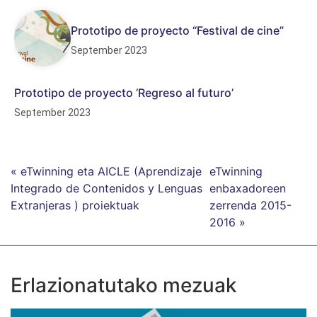
Prototipo de proyecto “Festival de cine”
September 2023
Prototipo de proyecto ‘Regreso al futuro’
September 2023
« eTwinning eta AICLE (Aprendizaje
eTwinning
Integrado de Contenidos y Lenguas
enbaxadoreen
Extranjeras ) proiektuak
zerrenda 2015-
2016 »
Erlazionatutako mezuak