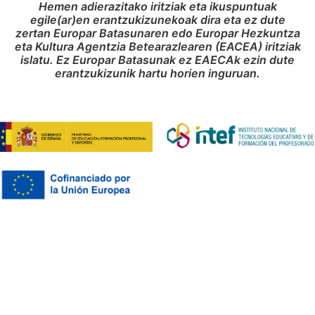
Hemen adierazitako iritziak eta ikuspuntuak
egile(ar)en erantzukizunekoak dira eta ez dute
zertan Europar Batasunaren edo Europar Hezkuntza
eta Kultura Agentzia Betearazlearen (EACEA) iritziak
islatu. Ez Europar Batasunak ez EAECAk ezin dute
erantzukizunik hartu horien inguruan.