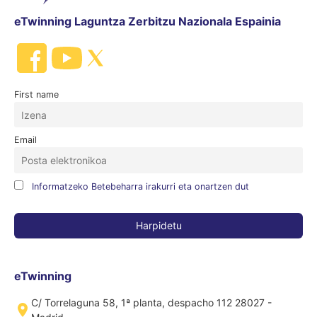
eTwinning Laguntza Zerbitzu Nazionala Espainia
First name
Email
Informatzeko Betebeharra irakurri eta onartzen dut
eTwinning
C/ Torrelaguna 58, 1ª planta, despacho 112 28027 -