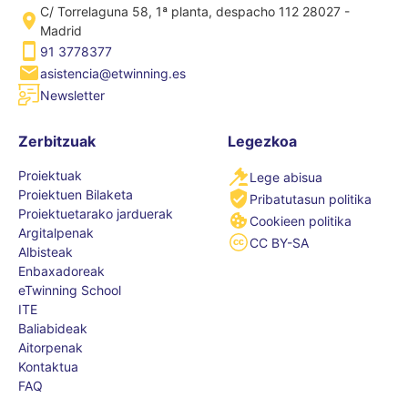
C/ Torrelaguna 58, 1ª planta, despacho 112 28027 -
Madrid
91 3778377
asistencia@etwinning.es
Newsletter
Zerbitzuak
Legezkoa
Proiektuak
Lege abisua
Proiektuen Bilaketa
Pribatutasun politika
Proiektuetarako jarduerak
Cookieen politika
Argitalpenak
CC BY-SA
Albisteak
Enbaxadoreak
eTwinning School
ITE
Baliabideak
Aitorpenak
Kontaktua
FAQ