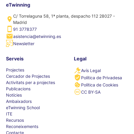
eTwinning
C/ Torrelaguna 58, 1ª planta, despacho 112 28027 -
Madrid
91 3778377
asistencia@etwinning.es
Newsletter
Serveis
Legal
Projectes
Avís Legal
Cercador de Projectes
Política de Privadesa
Activitats per a projectes
Política de Cookies
Publicacions
CC BY-SA
Notícies
Ambaixadors
eTwinning School
ITE
Recursos
Reconeixements
Contacte