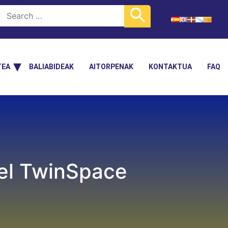
TEA
BALIABIDEAK
AITORPENAK
KONTAKTUA
FAQ
 el TwinSpace