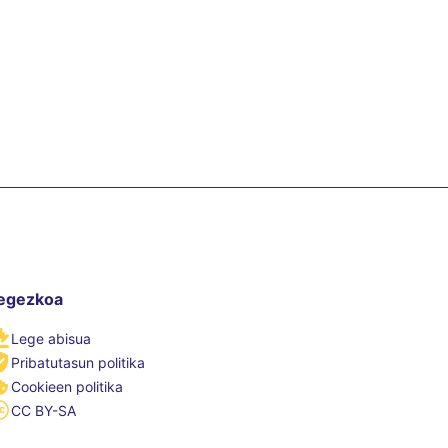
egezkoa
Lege abisua
Pribatutasun politika
Cookieen politika
CC BY-SA