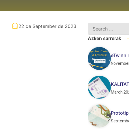
22 de September de 2023
Azken sarrerak
eTwinnin
November
KALITA
March 20
Prototip
Septembe