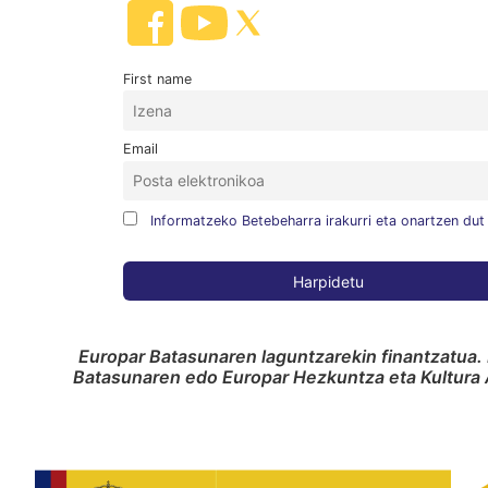
First name
Email
Informatzeko Betebeharra irakurri eta onartzen dut
Europar Batasunaren laguntzarekin finantzatua. 
Batasunaren edo Europar Hezkuntza eta Kultura A