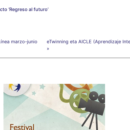
cto ‘Regreso al futuro’
Línea marzo-junio
eTwinning eta AICLE (Aprendizaje Int
»