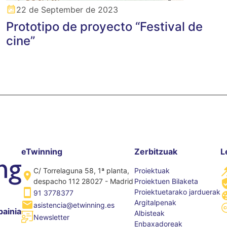
22 de September de 2023
Prototipo de proyecto “Festival de
cine”
eTwinning
Zerbitzuak
L
C/ Torrelaguna 58, 1ª planta,
Proiektuak
despacho 112 28027 - Madrid
Proiektuen Bilaketa
Proiektuetarako jarduerak
91 3778377
Argitalpenak
asistencia@etwinning.es
painia
Albisteak
Newsletter
Enbaxadoreak