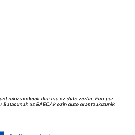
rantzukizunekoak dira eta ez dute zertan Europar
par Batasunak ez EAECAk ezin dute erantzukizunik