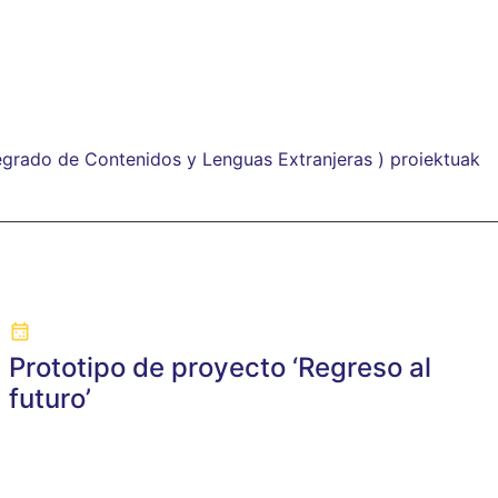
egrado de Contenidos y Lenguas Extranjeras ) proiektuak
Prototipo de proyecto ‘Regreso al
futuro’