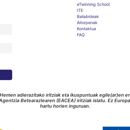
eTwinning School
ITE
Baliabideak
Aitorpenak
Kontaktua
FAQ
Hemen adierazitako iritziak eta ikuspuntuak egile(ar)en e
gentzia Betearazlearen (EACEA) iritziak islatu. Ez Euro
hartu horien inguruan.