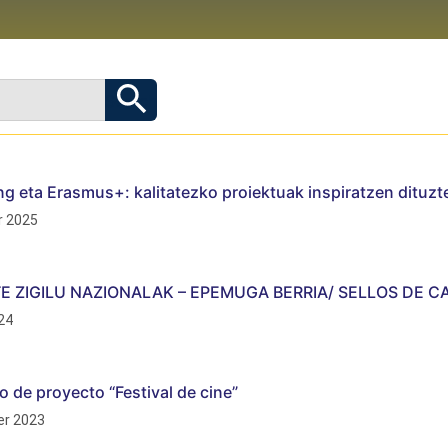
g eta Erasmus+: kalitatezko proiektuak inspiratzen dituzt
 2025
TE ZIGILU NAZIONALAK – EPEMUGA BERRIA/ SELLOS DE C
24
o de proyecto “Festival de cine”
r 2023