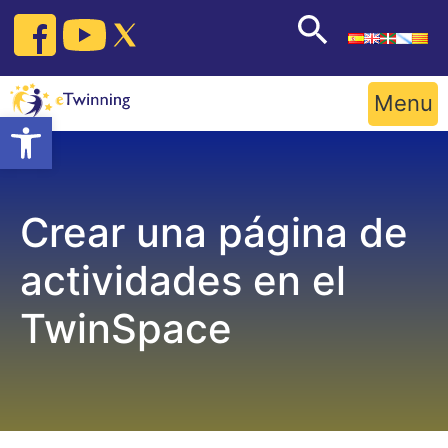
Skip
to
content
Menu
Open toolbar
Crear una página de
actividades en el
TwinSpace