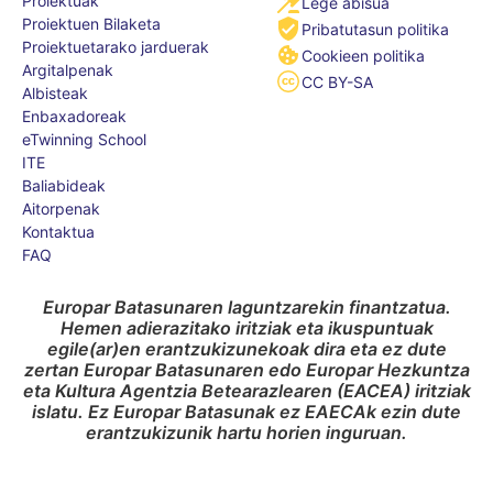
Proiektuak
Lege abisua
Proiektuen Bilaketa
Pribatutasun politika
Proiektuetarako jarduerak
Cookieen politika
Argitalpenak
CC BY-SA
Albisteak
Enbaxadoreak
eTwinning School
ITE
Baliabideak
Aitorpenak
Kontaktua
FAQ
Europar Batasunaren laguntzarekin finantzatua.
Hemen adierazitako iritziak eta ikuspuntuak
egile(ar)en erantzukizunekoak dira eta ez dute
zertan Europar Batasunaren edo Europar Hezkuntza
eta Kultura Agentzia Betearazlearen (EACEA) iritziak
islatu. Ez Europar Batasunak ez EAECAk ezin dute
erantzukizunik hartu horien inguruan.