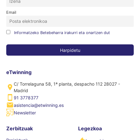
Email
Informatzeko Betebeharra irakurri eta onartzen dut
eTwinning
C/ Torrelaguna 58, 1ª planta, despacho 112 28027 -
Madrid
91 3778377
asistencia@etwinning.es
Newsletter
Zerbitzuak
Legezkoa