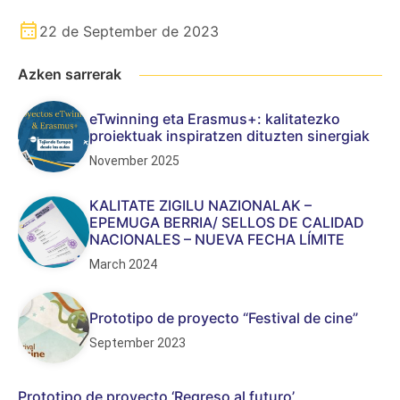
22 de September de 2023
Azken sarrerak
eTwinning eta Erasmus+: kalitatezko
proiektuak inspiratzen dituzten sinergiak
November 2025
KALITATE ZIGILU NAZIONALAK –
EPEMUGA BERRIA/ SELLOS DE CALIDAD
NACIONALES – NUEVA FECHA LÍMITE
March 2024
Prototipo de proyecto “Festival de cine”
September 2023
Prototipo de proyecto ‘Regreso al futuro’