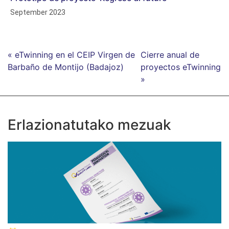
September 2023
« eTwinning en el CEIP Virgen de
Cierre anual de
Barbaño de Montijo (Badajoz)
proyectos eTwinning
»
Erlazionatutako mezuak