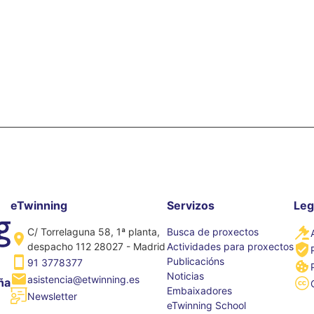
eTwinning
Servizos
Leg
C/ Torrelaguna 58, 1ª planta,
Busca de proxectos
despacho 112 28027 - Madrid
Actividades para proxectos
Publicacións
91 3778377
Noticias
asistencia@etwinning.es
ña
Embaixadores
Newsletter
eTwinning School