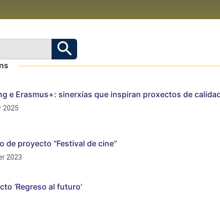
óns
ng e Erasmus+: sinerxías que inspiran proxectos de calida
 2025
o de proyecto “Festival de cine”
r 2023
cto ‘Regreso al futuro’