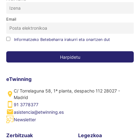
Email
Informatzeko Betebeharra irakurri eta onartzen dut
eTwinning
C/ Torrelaguna 58, 1ª planta, despacho 112 28027 -
Madrid
91 3778377
asistencia@etwinning.es
Newsletter
Zerbitzuak
Legezkoa