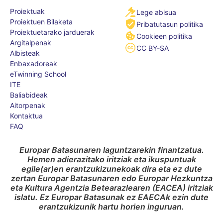
Proiektuak
Lege abisua
Proiektuen Bilaketa
Pribatutasun politika
Proiektuetarako jarduerak
Cookieen politika
Argitalpenak
CC BY-SA
Albisteak
Enbaxadoreak
eTwinning School
ITE
Baliabideak
Aitorpenak
Kontaktua
FAQ
Europar Batasunaren laguntzarekin finantzatua.
Hemen adierazitako iritziak eta ikuspuntuak
egile(ar)en erantzukizunekoak dira eta ez dute
zertan Europar Batasunaren edo Europar Hezkuntza
eta Kultura Agentzia Betearazlearen (EACEA) iritziak
islatu. Ez Europar Batasunak ez EAECAk ezin dute
erantzukizunik hartu horien inguruan.