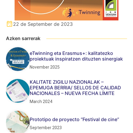
22 de September de 2023
Azken sarrerak
eTwinning eta Erasmus+: kalitatezko
proiektuak inspiratzen dituzten sinergiak
November 2025
KALITATE ZIGILU NAZIONALAK –
EPEMUGA BERRIA/ SELLOS DE CALIDAD
NACIONALES – NUEVA FECHA LÍMITE
March 2024
Prototipo de proyecto “Festival de cine”
September 2023