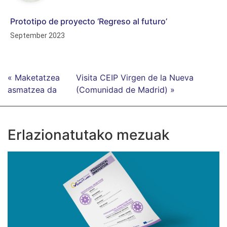
Prototipo de proyecto ‘Regreso al futuro’
September 2023
« Maketatzea
Visita CEIP Virgen de la Nueva
asmatzea da
(Comunidad de Madrid) »
Erlazionatutako mezuak