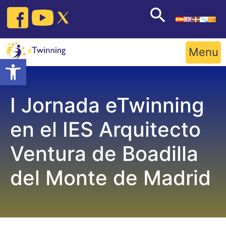
Skip
to
content
Menu
Open toolbar
I Jornada eTwinning
en el IES Arquitecto
Ventura de Boadilla
del Monte de Madrid