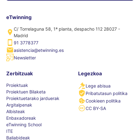
eTwinning
C/ Torrelaguna 58, 1ª planta, despacho 112 28027 -
Madrid
91 3778377
asistencia@etwinning.es
Newsletter
Zerbitzuak
Legezkoa
Proiektuak
Lege abisua
Proiektuen Bilaketa
Pribatutasun politika
Proiektuetarako jarduerak
Cookieen politika
Argitalpenak
CC BY-SA
Albisteak
Enbaxadoreak
eTwinning School
ITE
Baliabideak