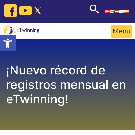
Skip
to
content
Menu
Open toolbar
¡Nuevo récord de
registros mensual en
eTwinning!