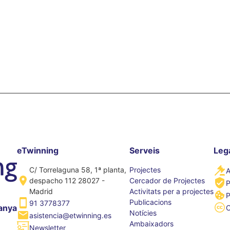
eTwinning
Serveis
Leg
C/ Torrelaguna 58, 1ª planta,
Projectes
A
despacho 112 28027 -
Cercador de Projectes
P
Madrid
Activitats per a projectes
P
Publicacions
91 3778377
anya
Notícies
asistencia@etwinning.es
Ambaixadors
Newsletter