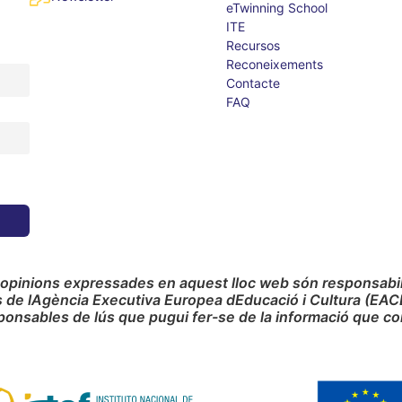
eTwinning School
ITE
Recursos
Reconeixements
Contacte
FAQ
 opinions expressades en aquest lloc web són responsabilit
s de lAgència Executiva Europea dEducació i Cultura (EAC
ponsables de lús que pugui fer-se de la informació que co