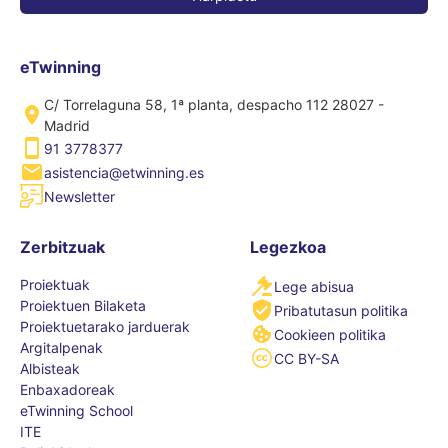
eTwinning
C/ Torrelaguna 58, 1ª planta, despacho 112 28027 -
Madrid
91 3778377
asistencia@etwinning.es
Newsletter
Zerbitzuak
Legezkoa
Proiektuak
Lege abisua
Proiektuen Bilaketa
Pribatutasun politika
Proiektuetarako jarduerak
Cookieen politika
Argitalpenak
CC BY-SA
Albisteak
Enbaxadoreak
eTwinning School
ITE