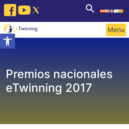
Skip
to
content
Menu
Open toolbar
Premios nacionales
eTwinning 2017