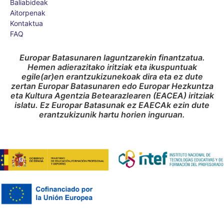
Baliabideak
Aitorpenak
Kontaktua
FAQ
Europar Batasunaren laguntzarekin finantzatua.
Hemen adierazitako iritziak eta ikuspuntuak
egile(ar)en erantzukizunekoak dira eta ez dute
zertan Europar Batasunaren edo Europar Hezkuntza
eta Kultura Agentzia Betearazlearen (EACEA) iritziak
islatu. Ez Europar Batasunak ez EAECAk ezin dute
erantzukizunik hartu horien inguruan.