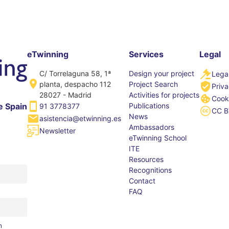
eTwinning
Services
Legal
C/ Torrelaguna 58, 1ª
Design your project
Legal
planta, despacho 112
Project Search
Priva
28027 - Madrid
Activities for projects
Cooki
Publications
e Spain
91 3778377
CC B
News
asistencia@etwinning.es
Ambassadors
Newsletter
eTwinning School
ITE
Resources
Recognitions
Contact
FAQ
m