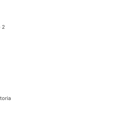
e 2
toria