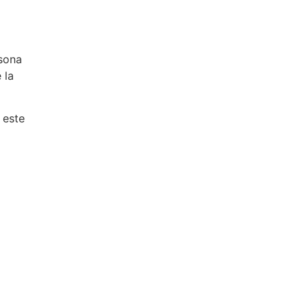
rsona
 la
 este