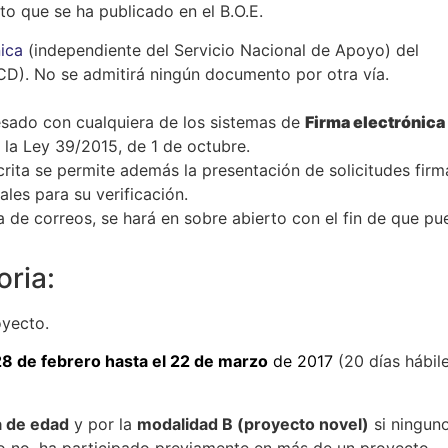
to que se ha publicado en el B.O.E.
nica
(independiente del Servicio Nacional de Apoyo) del
CD). No se admitirá ningún documento por otra vía.
eresado con cualquiera de los sistemas de
Firma electrónica
 la Ley 39/2015, de 1 de octubre.
crita se permite además la presentación de solicitudes fir
ales para su verificación.
a de correos, se hará en sobre abierto con el fin de que p
oria:
oyecto.
28 de febrero hasta el 22 de marzo
de 2017
(20 días hábil
a de edad
y por la
modalidad B (proyecto novel)
si ningun
 o no, ha participado previamente en más de un proyecto