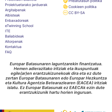
Pribatutasun politika
Proiektuetarako jarduerak
Cookieen politika
Argitalpenak
CC BY-SA
Albisteak
Enbaxadoreak
eTwinning School
ITE
Baliabideak
Aitorpenak
Kontaktua
FAQ
Europar Batasunaren laguntzarekin finantzatua.
Hemen adierazitako iritziak eta ikuspuntuak
egile(ar)en erantzukizunekoak dira eta ez dute
zertan Europar Batasunaren edo Europar Hezkuntza
eta Kultura Agentzia Betearazlearen (EACEA) iritziak
islatu. Ez Europar Batasunak ez EAECAk ezin dute
erantzukizunik hartu horien inguruan.