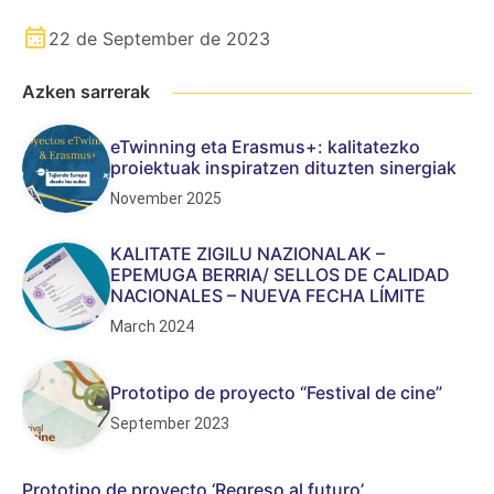
22 de September de 2023
Azken sarrerak
eTwinning eta Erasmus+: kalitatezko
proiektuak inspiratzen dituzten sinergiak
November 2025
KALITATE ZIGILU NAZIONALAK –
EPEMUGA BERRIA/ SELLOS DE CALIDAD
NACIONALES – NUEVA FECHA LÍMITE
March 2024
Prototipo de proyecto “Festival de cine”
September 2023
Prototipo de proyecto ‘Regreso al futuro’