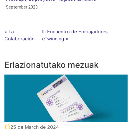
September 2023
« La
III Encuentro de Embajadores
Colaboración
eTwinning »
Erlazionatutako mezuak
25 de March de 2024