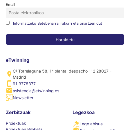
Email
Informatzeko Betebeharra irakurri eta onartzen dut
eTwinning
C/ Torrelaguna 58, 1ª planta, despacho 112 28027 -
Madrid
91 3778377
asistencia@etwinning.es
Newsletter
Zerbitzuak
Legezkoa
Proiektuak
Lege abisua
Proiektuen Bilaketa