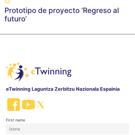
Prototipo de proyecto ‘Regreso al
futuro’
eTwinning Laguntza Zerbitzu Nazionala Espainia
First name